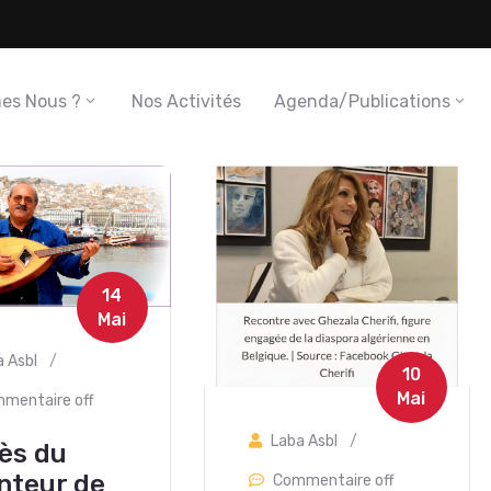
es Nous ?
Nos Activités
Agenda/Publications
14
Mai
a Asbl
/
10
Mai
mentaire off
Laba Asbl
/
ès du
nteur de
Commentaire off