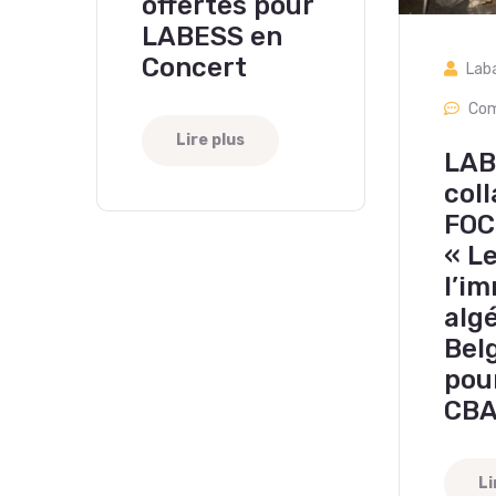
offertes pour
LABESS en
Concert
Lab
Com
Lire plus
LAB
col
FO
« L
l’i
alg
Bel
pou
CBA
Li