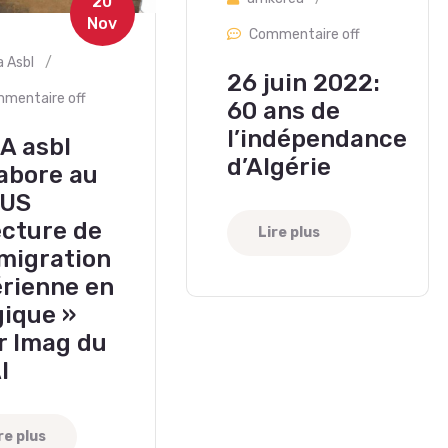
20
Nov
Commentaire off
a Asbl
/
26 juin 2022:
mentaire off
60 ans de
l’indépendance
A asbl
d’Algérie
labore au
CUS
ecture de
Lire plus
mmigration
érienne en
gique »
r Imag du
I
re plus