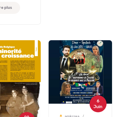
re plus
6
Juin
amkcrea
/