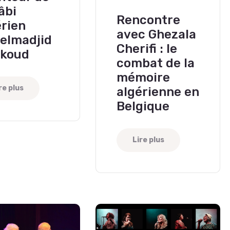
âbi
Rencontre
érien
avec Ghezala
elmadjid
Cherifi : le
koud
combat de la
mémoire
re plus
algérienne en
Belgique
Lire plus