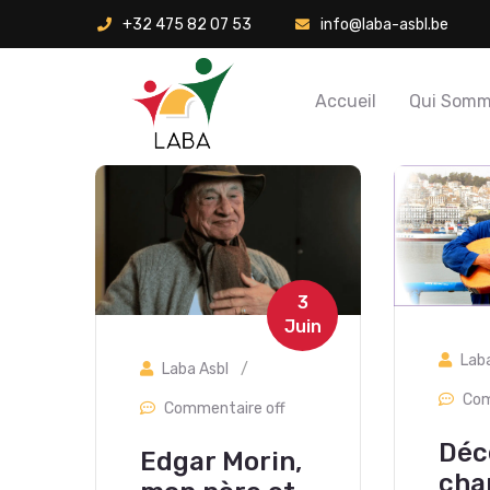
+32 475 82 07 53
info@laba-asbl.be
Accueil
Qui Somm
3
Juin
Lab
Laba Asbl
/
Com
Commentaire off
Déc
Edgar Morin,
cha