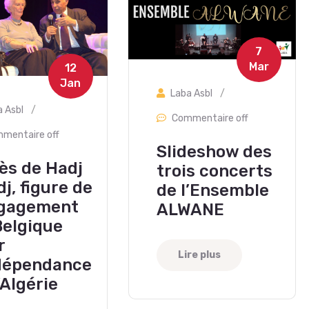
7
Mar
12
Jan
Laba Asbl
/
a Asbl
/
Commentaire off
mentaire off
Slideshow des
ès de Hadj
trois concerts
dj, figure de
de l’Ensemble
ngagement
ALWANE
Belgique
r
Lire plus
ndépendance
’Algérie