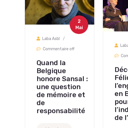
2
Mai
Laba Asbl
/
Lab
Commentaire off
Com
Quand la
Déc
Belgique
Féli
honore Sansal :
l’e
une question
en 
de mémoire et
pou
de
l’i
responsabilité
de l