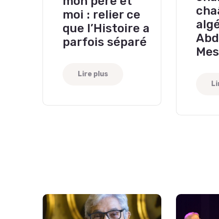
mon père et
cha
moi : relier ce
alg
que l’Histoire a
Abd
parfois séparé
Mes
Lire plus
Li