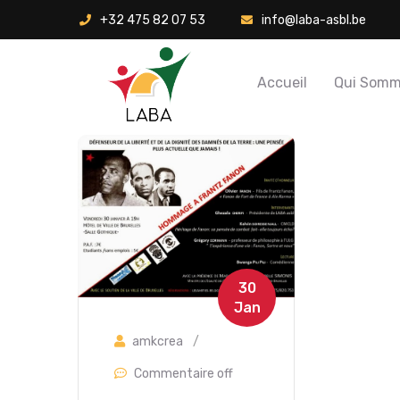
+32 475 82 07 53
info@laba-asbl.be
Accueil
Qui Somm
30
Jan
amkcrea
/
Commentaire off