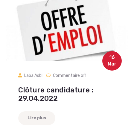
16
Mar
Laba Asbl
Commentaire off
Clôture candidature :
29.04.2022
Lire plus