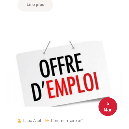
Lire plus
5
Mar
Laba Asbl
Commentaire off