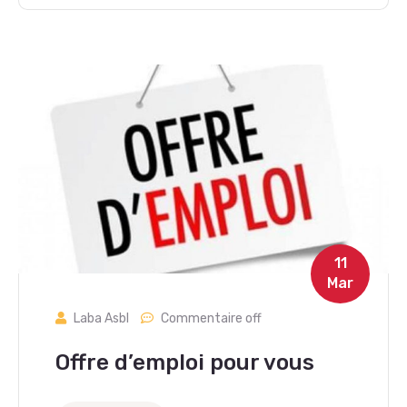
11
Mar
Laba Asbl
Commentaire off
Offre d’emploi pour vous