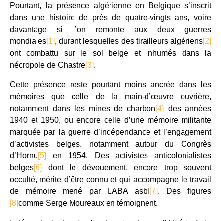
Pourtant, la présence algérienne en Belgique s’inscrit
dans une histoire de près de quatre-vingts ans, voire
davantage si l’on remonte aux deux guerres
mondiales
[1]
, durant lesquelles des tirailleurs algériens
[2]
ont combattu sur le sol belge et inhumés dans la
nécropole de Chastre
[3]
.
Cette présence reste pourtant moins ancrée dans les
mémoires que celle de la main-d’œuvre ouvrière,
notamment dans les mines de charbon
[4]
des années
1940 et 1950, ou encore celle d’une mémoire militante
marquée par la guerre d’indépendance et l’engagement
d’activistes belges, notamment autour du Congrès
d’Hornu
[5]
en 1954. Des activistes anticolonialistes
belges
[6]
dont le dévouement, encore trop souvent
occulté, mérite d’être connu et qui accompagne le travail
de mémoire mené par LABA asbl
[7]
. Des figures
[8]
comme Serge Moureaux en témoignent.