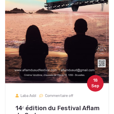
18
Sep
Laba Asbl
Commentaire off
14ᵉ édition du Festival Aflam