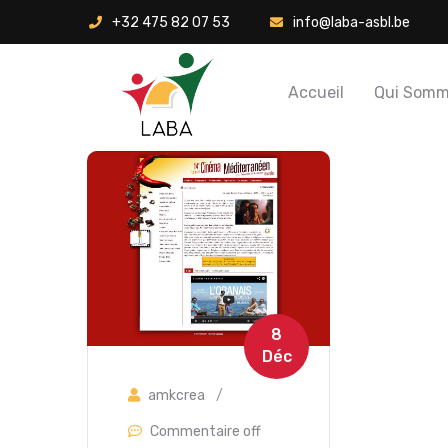
+32 475 82 07 53
info@laba-asbl.be
Accueil
Qui Somm
8
Déc
amkcrea
/
Commentaire off