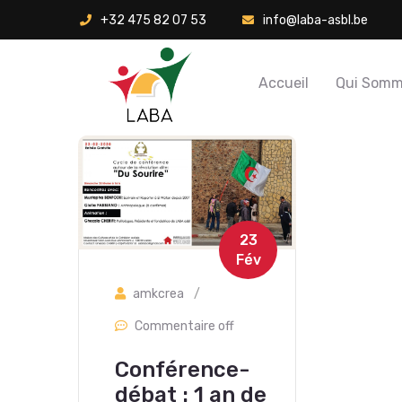
+32 475 82 07 53
info@laba-asbl.be
Accueil
Qui Somm
23
Fév
amkcrea
/
Commentaire off
Conférence-
débat : 1 an de