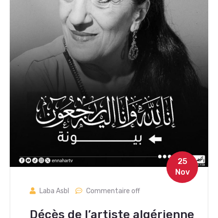
25
Nov
Laba Asbl
Commentaire off
Décès de l’artiste algérienne