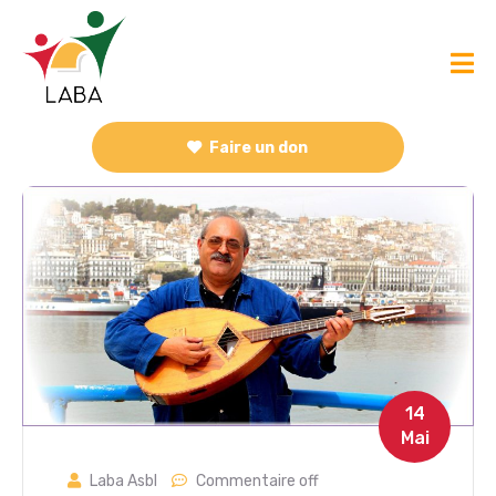
Faire un don
14
Mai
Laba Asbl
Commentaire off