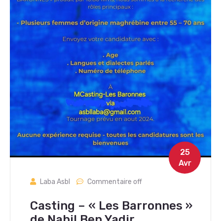
25
Avr
Laba Asbl
Commentaire off
Casting – « Les Barronnes »
de Nabil Ben Yadir