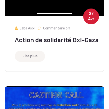
27
Avr
Laba Asbl
Commentaire off
Action de solidarité Bxl-Gaza
Lire plus