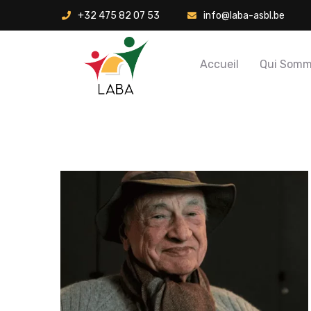
+32 475 82 07 53
info@laba-asbl.be
Accueil
Qui Somm