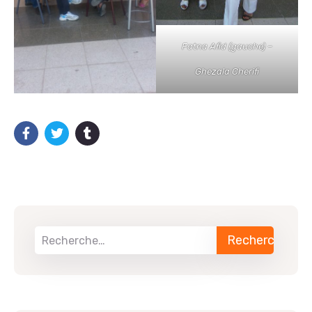
Fatna Afid (gauche) –
Ghezala Cherifi