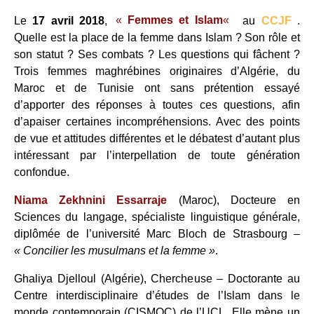
Le
17 avril 2018
,
«
Femmes et Islam
«
au
CCJF
.
Quelle est la place de la femme dans Islam ? Son rôle et
son statut ? Ses combats ? Les questions qui fâchent ?
Trois femmes maghrébines originaires d’Algérie, du
Maroc et de Tunisie ont sans prétention essayé
d’apporter des réponses à toutes ces questions, afin
d’apaiser certaines incompréhensions. Avec des points
de vue et attitudes différentes et le débatest d’autant plus
intéressant par l’interpellation de toute génération
confondue.
Niama Zekhnini Essarraje
(Maroc), Docteure en
Sciences du langage, spécialiste linguistique générale,
diplômée de l’université Marc Bloch de Strasbourg –
« Concilier les musulmans et la femme »
.
Ghaliya Djelloul (Algérie), Chercheuse – Doctorante au
Centre interdisciplinaire d’études de l’Islam dans le
monde contemporain (CISMOC) de l’UCL. Elle mène un