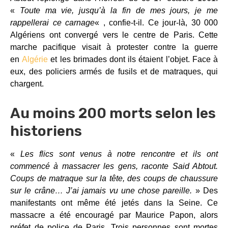
«
Toute ma vie, jusqu’à la fin de mes jours, je me
rappellerai ce carnage
« , confie-t-il. Ce jour-là, 30 000
Algériens ont convergé vers le centre de Paris. Cette
marche pacifique visait à protester contre la guerre
en
Algérie
et les brimades dont ils étaient l’objet. Face à
eux, des policiers armés de fusils et de matraques, qui
chargent.
Au moins 200 morts selon les
historiens
«
Les flics sont venus à notre rencontre et ils ont
commencé à massacrer les gens, raconte Said Abtout.
Coups de matraque sur la tête, des coups de chaussure
sur le crâne… J’ai jamais vu une chose pareille.
» Des
manifestants ont même été jetés dans la Seine. Ce
massacre a été encouragé par Maurice Papon, alors
préfet de police de Paris. Trois personnes sont mortes